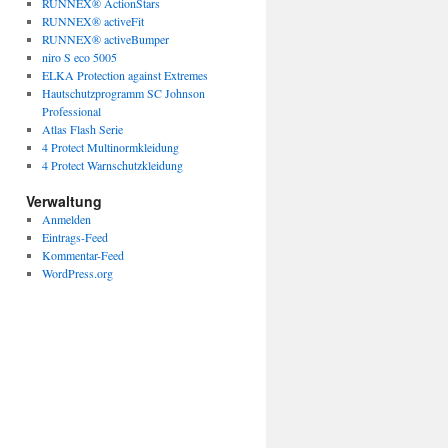
RUNNEX® ActionStars
RUNNEX® activeFit
RUNNEX® activeBumper
niro S eco 5005
ELKA Protection against Extremes
Hautschutzprogramm SC Johnson
Professional
Atlas Flash Serie
4 Protect Multinormkleidung
4 Protect Warnschutzkleidung
Verwaltung
Anmelden
Eintrags-Feed
Kommentar-Feed
WordPress.org