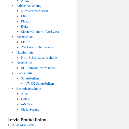
Artex
Arbeitsbekleidung
4 Protect Workwear
Elka
Planam
Rofa
Sioen Multinorm Workwear
Atemschutz
Ekastu
ZVG Atemschutzmasken
Handschuhe
Niro-S Schutzhandschuhe
Hautschutz
SC Johnson Professional
Kopfschutz
Schutzbrillen
UVEX Schutzbrillen
Sicherheitsschuhe
Atlas
Cofra
ruNNex
Steitz Secura
Letzte Produktinfos
Atlas Max Series