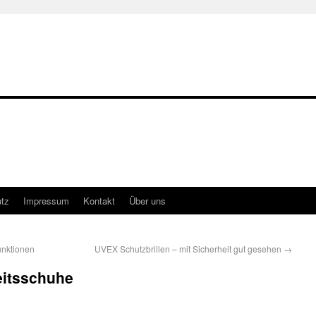
tz
Impressum
Kontakt
Über uns
unktionen
UVEX Schutzbrillen – mit Sicherheit gut gesehen
→
eitsschuhe